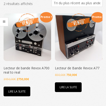
Trié
2 résultats affichés
du
plus
Promo !
Promo !
récent
au
plus
ancien
Lecteur de bande Revox A700
Lecteur de Bande Revox A77
real to real
Le
Le
850,00
€
750,00
€
Le
Le
3950,00
€
2750,00
€
prix
prix
prix
prix
initial
actuel
LIRE LA SUITE
initial
actuel
LIRE LA SUITE
était :
est :
était :
est :
850,00€.
750,00€.
3950,00€.
2750,00€.