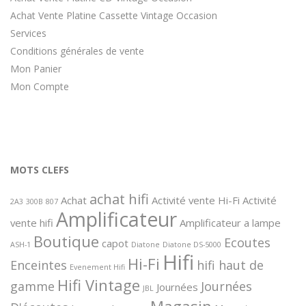
Achat Vente Platine Cassette Vintage Occasion
Services
Conditions générales de vente
Mon Panier
Mon Compte
MOTS CLEFS
achat hifi
Achat
Activité vente Hi-Fi
Activité
2A3
300B
807
Amplificateur
vente hifi
Amplificateur a lampe
Boutique
Ecoutes
capot
ASH-1
Diatone
Diatone DS-5000
Hifi
Hi-Fi
Enceintes
hifi haut de
Evenement Hifi
Hifi Vintage
gamme
Journées
Journées
JBL
Magasin