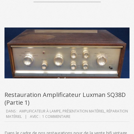
Restauration Amplificateur Luxman SQ38D
(Partie 1)
2020-
DANS :
AMPLIFICATEUR À LAMPE
,
PRÉSENTATION MATÉRIEL
,
RÉPARATION
MATÉRIEL
AVEC :
1 COMMENTAIRE
10-
11
Dans le cadre de nos restaurations pour de la vente hifi vintage,