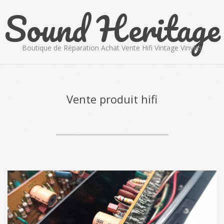
Sound Heritage
Skip
to
content
Boutique de Réparation Achat Vente Hifi Vintage Vinyles
Primary
Navigation
Menu
Vente produit hifi