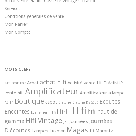
Achat Vente Platine Cassette Vintage Occasion
Services
Conditions générales de vente
Mon Panier
Mon Compte
MOTS CLEFS
achat hifi
Achat
Activité vente Hi-Fi
Activité
2A3
300B
807
Amplificateur
vente hifi
Amplificateur a lampe
Boutique
Ecoutes
capot
ASH-1
Diatone
Diatone DS-5000
Hifi
Hi-Fi
Enceintes
hifi haut de
Evenement Hifi
Hifi Vintage
gamme
Journées
Journées
JBL
Magasin
D'écoutes
Lampes
Luxman
Marantz