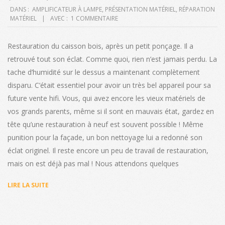
2020-
DANS :
AMPLIFICATEUR À LAMPE
,
PRÉSENTATION MATÉRIEL
,
RÉPARATION
MATÉRIEL
AVEC :
1 COMMENTAIRE
10-
13
Restauration du caisson bois, après un petit ponçage. Il a
retrouvé tout son éclat. Comme quoi, rien n’est jamais perdu. La
tache d’humidité sur le dessus a maintenant complètement
disparu. C’était essentiel pour avoir un très bel appareil pour sa
future vente hifi. Vous, qui avez encore les vieux matériels de
vos grands parents, même si il sont en mauvais état, gardez en
tête qu’une restauration à neuf est souvent possible ! Même
punition pour la façade, un bon nettoyage lui a redonné son
éclat originel. Il reste encore un peu de travail de restauration,
mais on est déjà pas mal ! Nous attendons quelques
LIRE LA SUITE