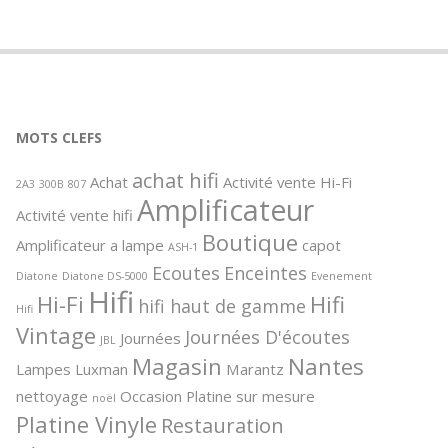
MOTS CLEFS
achat hifi
Achat
Activité vente Hi-Fi
2A3
300B
807
Amplificateur
Activité vente hifi
Boutique
Amplificateur a lampe
capot
ASH-1
Ecoutes
Enceintes
Diatone
Diatone DS-5000
Evenement
Hifi
Hi-Fi
Hifi
hifi haut de gamme
Hifi
Vintage
Journées D'écoutes
Journées
JBL
Magasin
Nantes
Lampes
Luxman
Marantz
nettoyage
Occasion
Platine sur mesure
noël
Platine Vinyle
Restauration