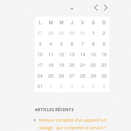
L
M
M
J
V
S
D
27
28
29
30
31
1
2
6
3
4
5
7
8
9
10
11
12
13
14
15
16
17
18
19
20
21
22
23
24
25
26
27
28
29
30
31
1
2
3
4
5
6
ARTICLES RÉCENTS
Révision complète d’un appareil hi‑fi
vintage : que comprend ce service ?