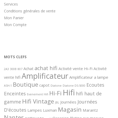
Services
Conditions générales de vente
Mon Panier
Mon Compte
MOTS CLEFS
achat hifi
Achat
Activité vente Hi-Fi
Activité
2A3
300B
807
Amplificateur
vente hifi
Amplificateur a lampe
Boutique
Ecoutes
capot
ASH-1
Diatone
Diatone DS-5000
Hifi
Hi-Fi
Enceintes
hifi haut de
Evenement Hifi
Hifi Vintage
gamme
Journées
Journées
JBL
Magasin
D'écoutes
Lampes
Luxman
Marantz
Nantes