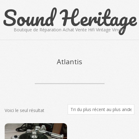
Sound Heritage
Skip
to
content
Boutique de Réparation Achat Vente Hifi Vintage Vinyles
Primary
Navigation
Menu
Atlantis
Voici le seul résultat