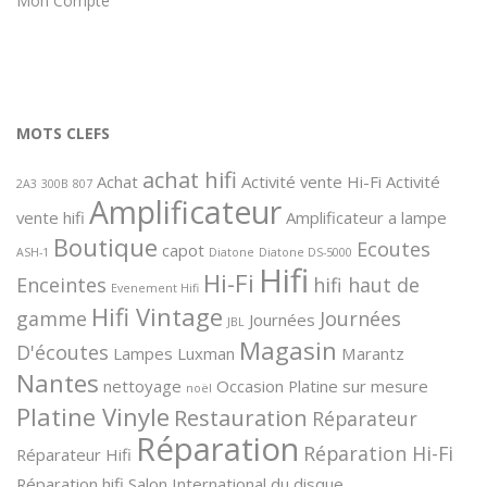
Mon Compte
MOTS CLEFS
achat hifi
Achat
Activité vente Hi-Fi
Activité
2A3
300B
807
Amplificateur
vente hifi
Amplificateur a lampe
Boutique
Ecoutes
capot
ASH-1
Diatone
Diatone DS-5000
Hifi
Hi-Fi
Enceintes
hifi haut de
Evenement Hifi
Hifi Vintage
gamme
Journées
Journées
JBL
Magasin
D'écoutes
Lampes
Luxman
Marantz
Nantes
nettoyage
Occasion
Platine sur mesure
noël
Platine Vinyle
Restauration
Réparateur
Réparation
Réparation Hi-Fi
Réparateur Hifi
Réparation hifi
Salon International du disque