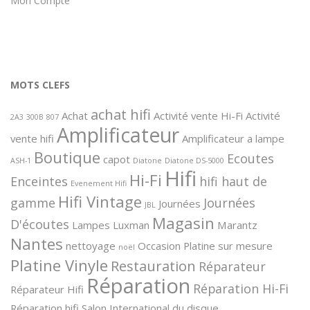
Mon Compte
MOTS CLEFS
achat hifi
Achat
Activité vente Hi-Fi
Activité
2A3
300B
807
Amplificateur
vente hifi
Amplificateur a lampe
Boutique
Ecoutes
capot
ASH-1
Diatone
Diatone DS-5000
Hifi
Hi-Fi
Enceintes
hifi haut de
Evenement Hifi
Hifi Vintage
gamme
Journées
Journées
JBL
Magasin
D'écoutes
Lampes
Luxman
Marantz
Nantes
nettoyage
Occasion
Platine sur mesure
noël
Platine Vinyle
Restauration
Réparateur
Réparation
Réparation Hi-Fi
Réparateur Hifi
Réparation hifi
Salon International du disque