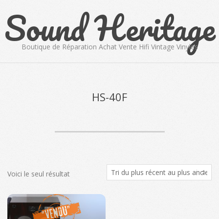
Sound Heritage
Skip
to
content
Boutique de Réparation Achat Vente Hifi Vintage Vinyles
Primary
Navigation
Menu
HS-40F
Voici le seul résultat