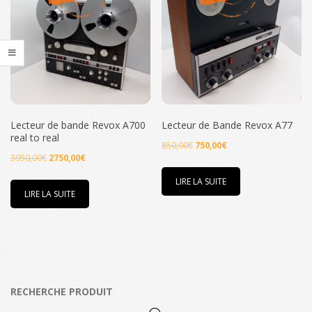
au
plus
ancien
Lecteur de bande Revox A700
Lecteur de Bande Revox A77
real to real
Le
Le
850,00
€
750,00
€
Le
Le
3950,00
€
2750,00
€
prix
prix
prix
prix
initial
actuel
LIRE LA SUITE
initial
actuel
LIRE LA SUITE
était :
est :
était :
est :
850,00€.
750,00€.
3950,00€.
2750,00€.
RECHERCHE PRODUIT