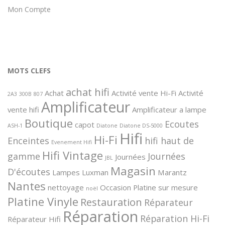
Mon Compte
MOTS CLEFS
achat hifi
Achat
Activité vente Hi-Fi
Activité
2A3
300B
807
Amplificateur
vente hifi
Amplificateur a lampe
Boutique
Ecoutes
capot
ASH-1
Diatone
Diatone DS-5000
Hifi
Hi-Fi
Enceintes
hifi haut de
Evenement Hifi
Hifi Vintage
gamme
Journées
Journées
JBL
Magasin
D'écoutes
Lampes
Luxman
Marantz
Nantes
nettoyage
Occasion
Platine sur mesure
noël
Platine Vinyle
Restauration
Réparateur
Réparation
Réparation Hi-Fi
Réparateur Hifi