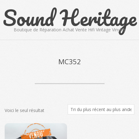
Sound Heritage
Skip
to
content
Boutique de Réparation Achat Vente Hifi Vintage Vinyles
Primary
Navigation
Menu
MC352
Voici le seul résultat