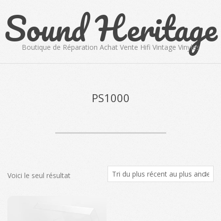
Sound Heritage
Skip
to
content
Boutique de Réparation Achat Vente Hifi Vintage Vinyles
Primary
Navigation
Menu
PS1000
Voici le seul résultat