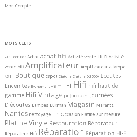
Mon Compte
MOTS CLEFS
achat hifi
Achat
Activité vente Hi-Fi
Activité
2A3
300B
807
Amplificateur
vente hifi
Amplificateur a lampe
Boutique
Ecoutes
capot
ASH-1
Diatone
Diatone DS-5000
Hifi
Hi-Fi
Enceintes
hifi haut de
Evenement Hifi
Hifi Vintage
gamme
Journées
Journées
JBL
Magasin
D'écoutes
Lampes
Luxman
Marantz
Nantes
nettoyage
Occasion
Platine sur mesure
noël
Platine Vinyle
Restauration
Réparateur
Réparation
Réparation Hi-Fi
Réparateur Hifi