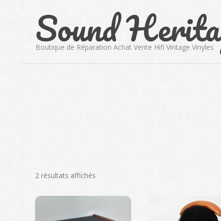
Sound Herita
Skip
to
content
Boutique de Réparation Achat Vente Hifi Vintage Vinyles
Trié
2 résultats affichés
du
plus
récent