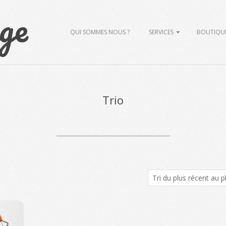
ge
Primary
QUI SOMMES NOUS ?
SERVICES
BOUTIQU
Navigation
Menu
Trio