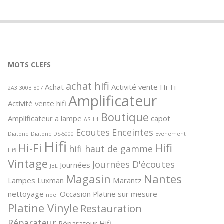
MOTS CLEFS
achat hifi
Achat
Activité vente Hi-Fi
2A3
300B
807
Amplificateur
Activité vente hifi
Boutique
Amplificateur a lampe
capot
ASH-1
Ecoutes
Enceintes
Diatone
Diatone DS-5000
Evenement
Hifi
Hi-Fi
Hifi
hifi haut de gamme
Hifi
Vintage
Journées D'écoutes
Journées
JBL
Magasin
Nantes
Lampes
Luxman
Marantz
nettoyage
Occasion
Platine sur mesure
noël
Platine Vinyle
Restauration
Réparateur
Réparateur Hifi