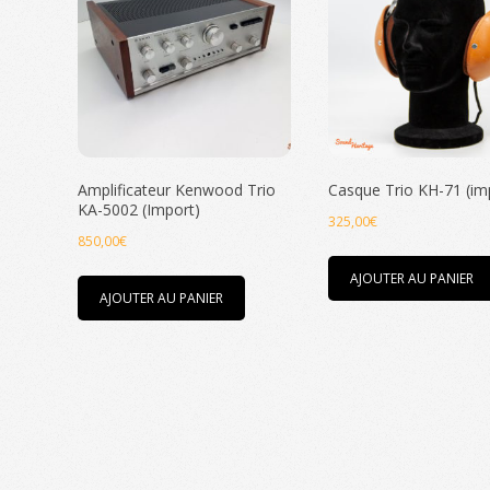
au
plus
ancien
Amplificateur Kenwood Trio
Casque Trio KH-71 (im
KA-5002 (Import)
325,00
€
850,00
€
AJOUTER AU PANIER
AJOUTER AU PANIER