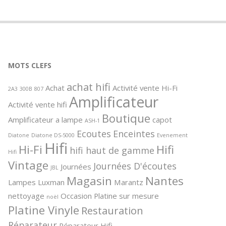
MOTS CLEFS
achat hifi
Achat
Activité vente Hi-Fi
2A3
300B
807
Amplificateur
Activité vente hifi
Boutique
Amplificateur a lampe
capot
ASH-1
Ecoutes
Enceintes
Diatone
Diatone DS-5000
Evenement
Hifi
Hi-Fi
Hifi
hifi haut de gamme
Hifi
Vintage
Journées D'écoutes
Journées
JBL
Magasin
Nantes
Lampes
Luxman
Marantz
nettoyage
Occasion
Platine sur mesure
noël
Platine Vinyle
Restauration
Réparateur
Réparateur Hifi