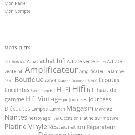
Mon Panier
Mon Compte
MOTS CLEFS
achat hifi
Achat
Activité vente Hi-Fi
Activité
2A3
300B
807
Amplificateur
vente hifi
Amplificateur a lampe
Boutique
Ecoutes
capot
ASH-1
Diatone
Diatone DS-5000
Hifi
Hi-Fi
Enceintes
hifi haut de
Evenement Hifi
Hifi Vintage
gamme
Journées
Journées
JBL
Magasin
D'écoutes
Lampes
Luxman
Marantz
Nantes
nettoyage
Occasion
Platine sur mesure
noël
Platine Vinyle
Restauration
Réparateur