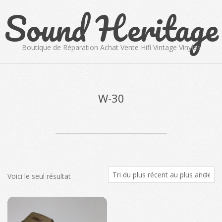
Sound Heritage
Skip
to
content
Boutique de Réparation Achat Vente Hifi Vintage Vinyles
Primary
Navigation
Menu
W-30
Voici le seul résultat