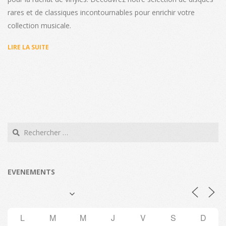
rares et de classiques incontournables pour enrichir votre
collection musicale.
LIRE LA SUITE
Search
EVENEMENTS
L
M
M
J
V
S
D