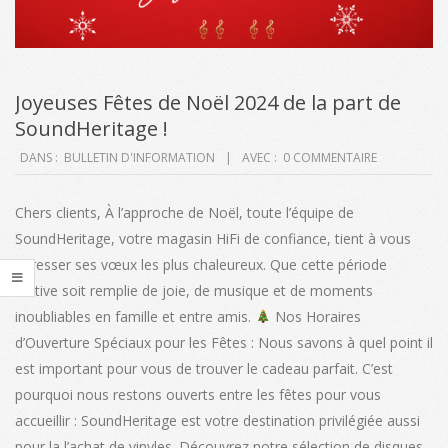
Joyeuses Fêtes de Noël 2024 de la part de
SoundHeritage !
2024-
DANS :
BULLETIN D'INFORMATION
AVEC :
0 COMMENTAIRE
12-
24
Chers clients, À l’approche de Noël, toute l’équipe de
SoundHeritage, votre magasin HiFi de confiance, tient à vous
adresser ses vœux les plus chaleureux. Que cette période
festive soit remplie de joie, de musique et de moments
inoubliables en famille et entre amis.
Nos Horaires
d’Ouverture Spéciaux pour les Fêtes : Nous savons à quel point il
est important pour vous de trouver le cadeau parfait. C’est
pourquoi nous restons ouverts entre les fêtes pour vous
accueillir : SoundHeritage est votre destination privilégiée aussi
pour la l’achat de vinyles. Découvrez notre sélection de disques