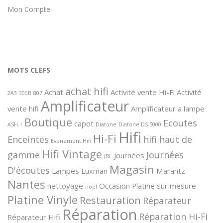
Mon Compte
MOTS CLEFS
achat hifi
Achat
Activité vente Hi-Fi
Activité
2A3
300B
807
Amplificateur
vente hifi
Amplificateur a lampe
Boutique
Ecoutes
capot
ASH-1
Diatone
Diatone DS-5000
Hifi
Hi-Fi
Enceintes
hifi haut de
Evenement Hifi
Hifi Vintage
gamme
Journées
Journées
JBL
Magasin
D'écoutes
Lampes
Luxman
Marantz
Nantes
nettoyage
Occasion
Platine sur mesure
noël
Platine Vinyle
Restauration
Réparateur
Réparation
Réparation Hi-Fi
Réparateur Hifi