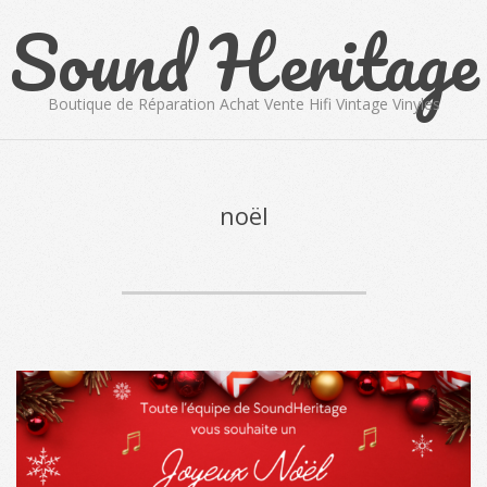
Sound Heritage
Skip
to
content
Boutique de Réparation Achat Vente Hifi Vintage Vinyles
Primary
Navigation
Menu
noël