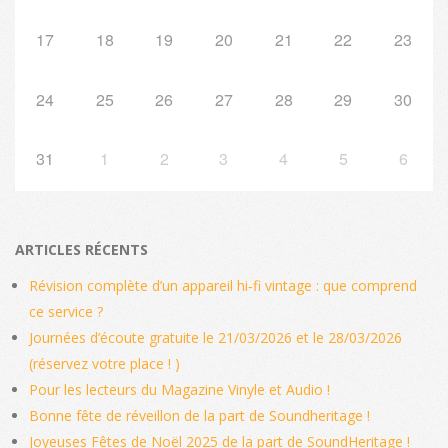
17
18
19
20
21
22
23
24
25
26
27
28
29
30
31
1
2
3
4
5
6
ARTICLES RÉCENTS
Révision complète d’un appareil hi‑fi vintage : que comprend
ce service ?
Journées d’écoute gratuite le 21/03/2026 et le 28/03/2026
(réservez votre place ! )
Pour les lecteurs du Magazine Vinyle et Audio !
Bonne fête de réveillon de la part de Soundheritage !
Joyeuses Fêtes de Noël 2025 de la part de SoundHeritage !