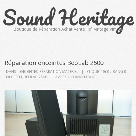
Sound Heritage
Skip
to
content
Boutique de Réparation Achat Vente Hifi Vintage Vinyles
Primary
Navigation
Menu
Réparation enceintes BeoLab 2500
DANS :
ENCEINTES
,
RÉPARATION MATÉRIEL
ETIQUETTE(S) :
BANG &
OLUFSEN
,
BEOLAB 2500
AVEC :
1 COMMENTAIRE