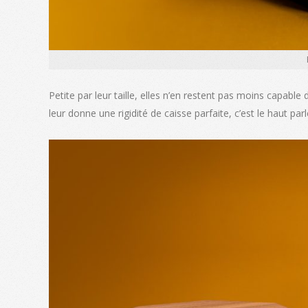
Petite par leur taille, elles n’en restent pas moins capabl
leur donne une rigidité de caisse parfaite, c’est le haut par