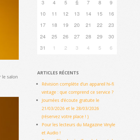
6
3
4
5
7
8
9
10
11
12
13
14
15
16
17
18
19
20
21
22
23
24
25
26
27
28
29
30
31
1
2
3
4
5
6
ARTICLES RÉCENTS
 le salon
Révision complète d’un appareil hi‑fi
vintage : que comprend ce service ?
Journées d’écoute gratuite le
21/03/2026 et le 28/03/2026
(réservez votre place ! )
Pour les lecteurs du Magazine Vinyle
et Audio !