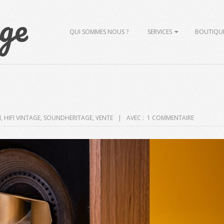
ge
Primary
QUI SOMMES NOUS ?
SERVICES
BOUTIQU
Navigation
Menu
I
,
HIFI VINTAGE
,
SOUNDHERITAGE
,
VENTE
AVEC :
1 COMMENTAIRE