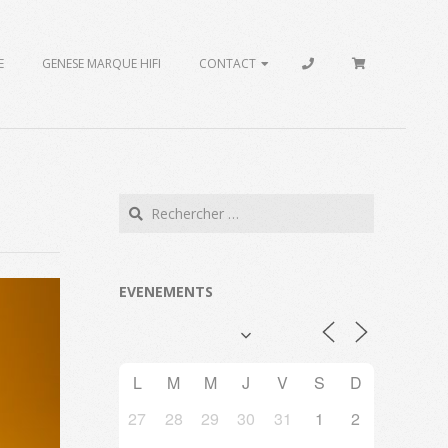
E
GENESE MARQUE HIFI
CONTACT
Search
EVENEMENTS
L
M
M
J
V
S
D
27
28
29
30
31
1
2