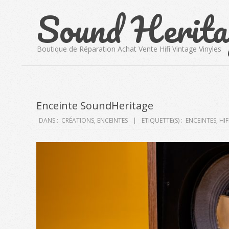
Sound Herita
Skip
to
content
Boutique de Réparation Achat Vente Hifi Vintage Vinyles
Enceinte SoundHeritage
DANS :
CRÉATIONS
,
ENCEINTES
ETIQUETTE(S) :
ENCEINTES
,
HIF