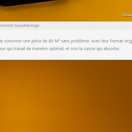
Enceinte SoundHeritage
e de sonoriser une pièce de 80 M² sans problème. Avec leur format origi
leur qui travail de manière optimal, et non la caisse qui absorbe.