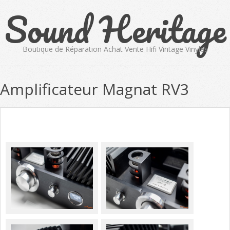
Sound Heritage
Skip
to
content
Boutique de Réparation Achat Vente Hifi Vintage Vinyles
Primary
Amplificateur Magnat RV3
Navigation
Menu