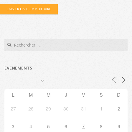
Search
EVENEMENTS
L
M
M
J
V
S
D
27
28
29
30
31
1
2
7
3
4
5
6
8
9