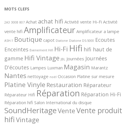
MOTS CLEFS
achat hifi
Achat
Activité vente Hi-Fi
Activité
2A3
300B
807
Amplificateur
vente hifi
Amplificateur a lampe
Boutique
Ecoutes
capot
ASH-1
Diatone
Diatone DS-5000
Hifi
Hi-Fi
Enceintes
hifi haut de
Evenement Hifi
Hifi Vintage
gamme
Journées
Journées
JBL
Magasin
D'écoutes
Lampes
Luxman
Marantz
Nantes
nettoyage
Occasion
Platine sur mesure
noël
Platine Vinyle
Restauration
Réparateur
Réparation
Réparation Hi-Fi
Réparateur Hifi
Réparation hifi
Salon International du disque
SoundHeritage
Vente produit
Vente
hifi
Vintage