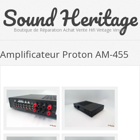
Sound Heritage
Skip
to
content
Boutique de Réparation Achat Vente Hifi Vintage Vinyles
Primary
Amplificateur Proton AM-455
Navigation
Menu