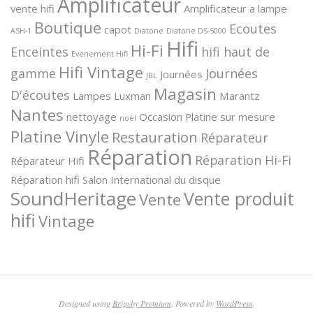
Amplificateur
vente hifi
Amplificateur a lampe
Boutique
Ecoutes
capot
ASH-1
Diatone
Diatone DS-5000
Hifi
Hi-Fi
Enceintes
hifi haut de
Evenement Hifi
Hifi Vintage
gamme
Journées
Journées
JBL
Magasin
D'écoutes
Lampes
Luxman
Marantz
Nantes
nettoyage
Occasion
Platine sur mesure
noël
Platine Vinyle
Restauration
Réparateur
Réparation
Réparation Hi-Fi
Réparateur Hifi
Réparation hifi
Salon International du disque
SoundHeritage
Vente produit
Vente
hifi
Vintage
Designed using
Brigsby Premium
. Powered by
WordPress
.