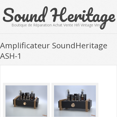
Sound Heritage
Skip
to
content
Boutique de Réparation Achat Vente Hifi Vintage Vinyles
Primary
Amplificateur SoundHeritage
Navigation
Menu
ASH-1