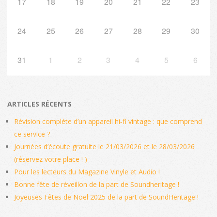
17
18
19
20
21
22
23
24
25
26
27
28
29
30
31
1
2
3
4
5
6
ARTICLES RÉCENTS
Révision complète d’un appareil hi‑fi vintage : que comprend
ce service ?
Journées d’écoute gratuite le 21/03/2026 et le 28/03/2026
(réservez votre place ! )
Pour les lecteurs du Magazine Vinyle et Audio !
Bonne fête de réveillon de la part de Soundheritage !
Joyeuses Fêtes de Noël 2025 de la part de SoundHeritage !