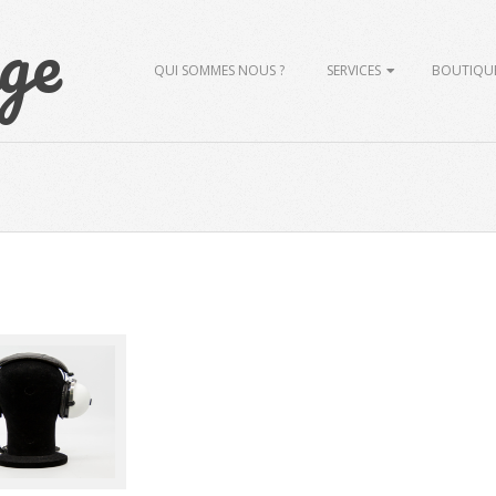
ge
Primary
QUI SOMMES NOUS ?
SERVICES
BOUTIQU
Navigation
Menu