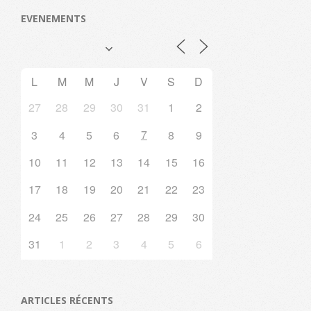
EVENEMENTS
L
M
M
J
V
S
D
27
28
29
30
31
1
2
7
3
4
5
6
8
9
10
11
12
13
14
15
16
17
18
19
20
21
22
23
24
25
26
27
28
29
30
31
1
2
3
4
5
6
ARTICLES RÉCENTS