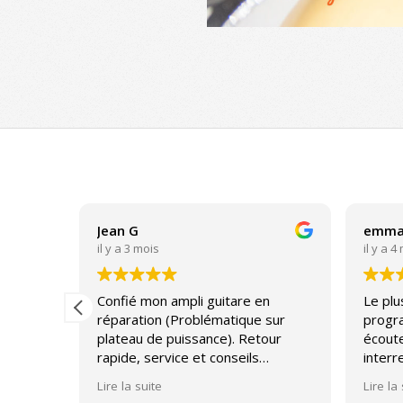
2021-
05-
12
Jean G
emman
il y a 3 mois
il y a 4
rès
Confié mon ampli guitare en
Le plus
été
réparation (Problématique sur
progr
el
plateau de puissance). Retour
écoute
z vous
rapide, service et conseils
inter
impeccable.
avec u
Lire la suite
Lire la
tion a
bourse