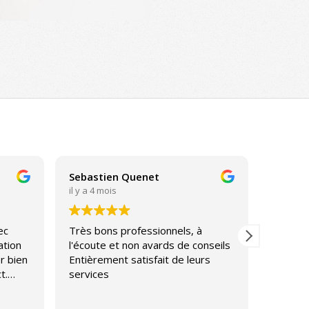
Sebastien Quenet
Hubert
il y a 4 mois
il y a 5 
ec
Très bons professionnels, à
Je tien
ation
l'écoute et non avards de conseils
pour la
r bien
Entièrement satisfait de leurs
CD Sugd
t.
services
pas gag
eintes
fait un
Lire la s
l’impor