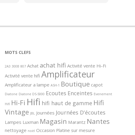
hifi.
interve
s
garanti
transfo
court‑ci
endomm
réparab
plaisir
parfait
MOTS CLEFS
sérieux
votre g
achat hifi
Achat
Activité vente Hi-Fi
2A3
300B
807
Amplificateur
Activité vente hifi
Boutique
Amplificateur a lampe
capot
ASH-1
Ecoutes
Enceintes
Diatone
Diatone DS-5000
Evenement
Hifi
Hi-Fi
Hifi
hifi haut de gamme
Hifi
Vintage
Journées D'écoutes
Journées
JBL
Magasin
Nantes
Lampes
Luxman
Marantz
nettoyage
Occasion
Platine sur mesure
noël