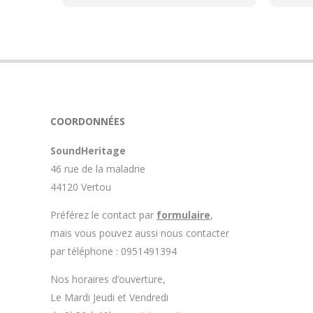
t plus
orien
matéri
résult
ai été
monte 
afin
énorm
ence et
rétro-
ons sur
mérite
l.
trouve
COORDONNÉES
 que le
compé
st plus
désind
SoundHeritage
t que
ce à c
46 rue de la maladrie
itch du
valeur
des a
44120 Vertou
ds un
n est
époque
Préférez le contact par
formulaire
,
comba
mais vous pouvez aussi nous contacter
à en
par téléphone : 0951491394
 le
Nos horaires d’ouverture,
Le Mardi Jeudi et Vendredi