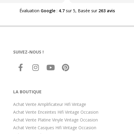
té HDG concernant le
échange entre passionnés de 
el rétro-. Problèmes de
Merci beaucoup de ces bon
Évaluation
Google
:
4.7
sur 5,
Basée sur
263 avis
ats malgré une note qui
moments.
vite. Donc soit vous tenez
ément à votre matériel
 soit vous avez dû HDG qui
 une révision. Pas facile de
r des connaissances et
SUIVEZ-NOUS !
tences après la
ustrialisation de la France et
oût forfaitaire cpt tenu de la
 "économique" des articles
nnées 70, par exemple et ce
e moyenne gamme de l
. C est le parcours du
LA BOUTIQUE
ttant.
Achat Vente Amplificateur Hifi Vintage
Achat Vente Enceintes Hifi Vintage Occasion
Achat Vente Platine Vinyle Vintage Occasion
Achat Vente Casques Hifi Vintage Occasion