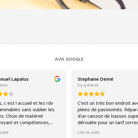
AVIS GOOGLE
uel Lapalus
Stephane Demé
 mois
il y a 4 mois
, c est l accueil et les rdv
C'est un très bon endroit av
ammables sans oublier les
pleins de passionnés. Répar
s. Choix de matériel
d'un caisson de basses supe
ressant et compétences,
déroulée pour un tarif correc
n peu pour toutes les
Journée découverte des enc
 suite
Lire la suite
s. Par contre, sav plutôt
Diatone magnifique avec un