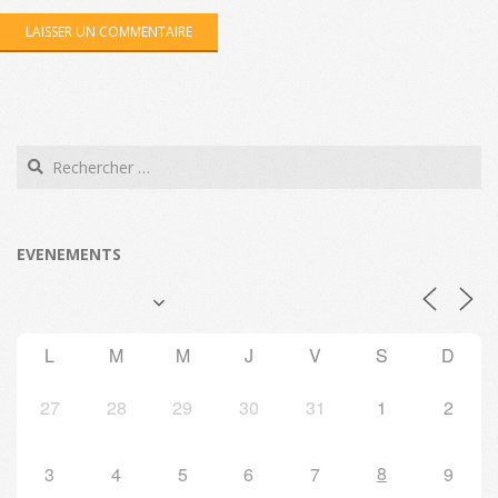
Search
EVENEMENTS
L
M
M
J
V
S
D
27
28
29
30
31
1
2
8
3
4
5
6
7
9