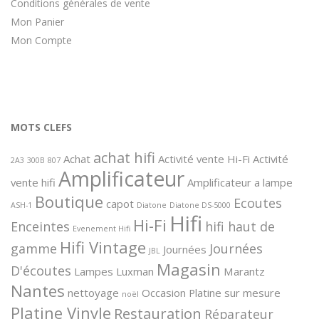
Conditions générales de vente
Mon Panier
Mon Compte
MOTS CLEFS
achat hifi
Achat
Activité vente Hi-Fi
Activité
2A3
300B
807
Amplificateur
vente hifi
Amplificateur a lampe
Boutique
Ecoutes
capot
ASH-1
Diatone
Diatone DS-5000
Hifi
Hi-Fi
Enceintes
hifi haut de
Evenement Hifi
Hifi Vintage
gamme
Journées
Journées
JBL
Magasin
D'écoutes
Lampes
Luxman
Marantz
Nantes
nettoyage
Occasion
Platine sur mesure
noël
Platine Vinyle
Restauration
Réparateur