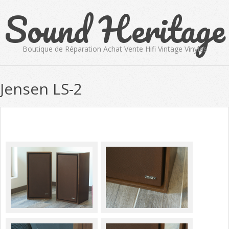
Sound Heritage
Skip
to
content
Boutique de Réparation Achat Vente Hifi Vintage Vinyles
Primary
Jensen LS-2
Navigation
Menu