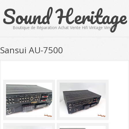
Sound Heritage
Skip
to
content
Boutique de Réparation Achat Vente Hifi Vintage Vinyles
Primary
Sansui AU-7500
Navigation
Menu