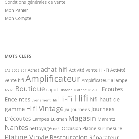
Conditions générales de vente
Mon Panier
Mon Compte
MOTS CLEFS
achat hifi
Achat
Activité vente Hi-Fi
Activité
2A3
300B
807
Amplificateur
vente hifi
Amplificateur a lampe
Boutique
Ecoutes
capot
ASH-1
Diatone
Diatone DS-5000
Hifi
Hi-Fi
Enceintes
hifi haut de
Evenement Hifi
Hifi Vintage
gamme
Journées
Journées
JBL
Magasin
D'écoutes
Lampes
Luxman
Marantz
Nantes
nettoyage
Occasion
Platine sur mesure
noël
Platine Vinyle
Restauration
Réparateur