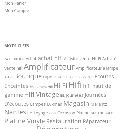
Mon Panier
Mon Compte
MOTS CLEFS
achat hifi
Achat
Activité vente Hi-Fi
Activité
2A3
300B
807
Amplificateur
vente hifi
Amplificateur a lampe
Boutique
Ecoutes
capot
ASH-1
Diatone
Diatone DS-5000
Hifi
Hi-Fi
Enceintes
hifi haut de
Evenement Hifi
Hifi Vintage
gamme
Journées
Journées
JBL
Magasin
D'écoutes
Lampes
Luxman
Marantz
Nantes
nettoyage
Occasion
Platine sur mesure
noël
Platine Vinyle
Restauration
Réparateur