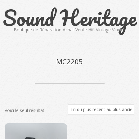
Sound Heritage
Skip
to
content
Boutique de Réparation Achat Vente Hifi Vintage Vinyles
Primary
Navigation
Menu
MC2205
Voici le seul résultat