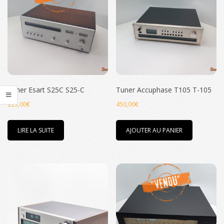
au
plus
ancien
Tuner Esart S25C S25-C
Tuner Accuphase T105 T-105
225,00
€
450,00
€
LIRE LA SUITE
AJOUTER AU PANIER