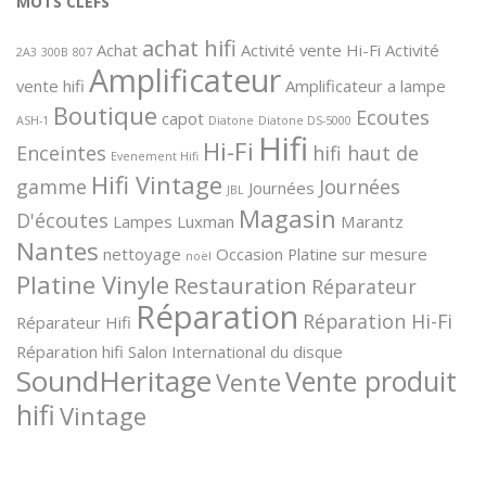
MOTS CLEFS
achat hifi
Achat
Activité vente Hi-Fi
Activité
2A3
300B
807
Amplificateur
vente hifi
Amplificateur a lampe
Boutique
Ecoutes
capot
ASH-1
Diatone
Diatone DS-5000
Hifi
Hi-Fi
Enceintes
hifi haut de
Evenement Hifi
Hifi Vintage
gamme
Journées
Journées
JBL
Magasin
D'écoutes
Lampes
Luxman
Marantz
Nantes
nettoyage
Occasion
Platine sur mesure
noël
Platine Vinyle
Restauration
Réparateur
Réparation
Réparation Hi-Fi
Réparateur Hifi
Réparation hifi
Salon International du disque
SoundHeritage
Vente produit
Vente
hifi
Vintage