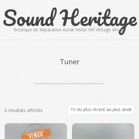
Sound Heritage
Skip
to
content
Boutique de Réparation Achat Vente Hifi Vintage Vinyles
Primary
Navigation
Menu
Tuner
Trié
6 résultats affichés
du
plus
récent