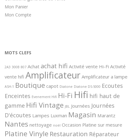
Mon Panier
Mon Compte
MOTS CLEFS
achat hifi
Achat
Activité vente Hi-Fi
Activité
2A3
300B
807
Amplificateur
vente hifi
Amplificateur a lampe
Boutique
Ecoutes
capot
ASH-1
Diatone
Diatone DS-5000
Hifi
Hi-Fi
Enceintes
hifi haut de
Evenement Hifi
Hifi Vintage
gamme
Journées
Journées
JBL
Magasin
D'écoutes
Lampes
Luxman
Marantz
Nantes
nettoyage
Occasion
Platine sur mesure
noël
Platine Vinyle
Restauration
Réparateur