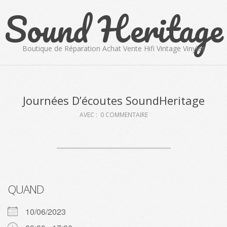
Sound Heritage
Skip
to
content
Boutique de Réparation Achat Vente Hifi Vintage Vinyles
Primary
Navigation
Menu
Journées D’écoutes SoundHeritage
AVEC :
0 COMMENTAIRE
QUAND
10/06/2023