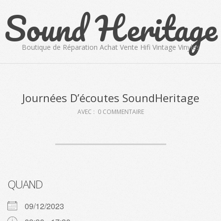
Sound Heritage
Skip
to
content
Boutique de Réparation Achat Vente Hifi Vintage Vinyles
Primary
Navigation
Menu
Journées D’écoutes SoundHeritage
AVEC :
0 COMMENTAIRE
QUAND
09/12/2023