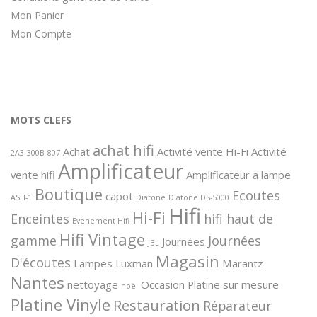
Mon Panier
Mon Compte
MOTS CLEFS
achat hifi
Achat
Activité vente Hi-Fi
Activité
2A3
300B
807
Amplificateur
vente hifi
Amplificateur a lampe
Boutique
Ecoutes
capot
ASH-1
Diatone
Diatone DS-5000
Hifi
Hi-Fi
Enceintes
hifi haut de
Evenement Hifi
Hifi Vintage
gamme
Journées
Journées
JBL
Magasin
D'écoutes
Lampes
Luxman
Marantz
Nantes
nettoyage
Occasion
Platine sur mesure
noël
Platine Vinyle
Restauration
Réparateur