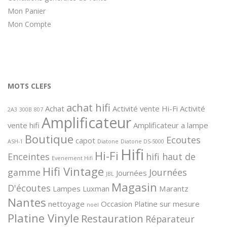
Mon Panier
Mon Compte
MOTS CLEFS
achat hifi
Achat
Activité vente Hi-Fi
Activité
2A3
300B
807
Amplificateur
vente hifi
Amplificateur a lampe
Boutique
Ecoutes
capot
ASH-1
Diatone
Diatone DS-5000
Hifi
Hi-Fi
Enceintes
hifi haut de
Evenement Hifi
Hifi Vintage
gamme
Journées
Journées
JBL
Magasin
D'écoutes
Lampes
Luxman
Marantz
Nantes
nettoyage
Occasion
Platine sur mesure
noël
Platine Vinyle
Restauration
Réparateur