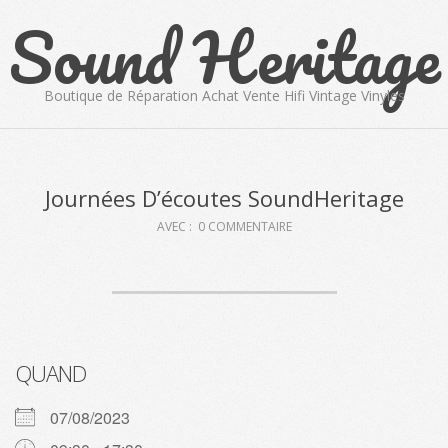
Sound Heritage
Skip
to
content
Boutique de Réparation Achat Vente Hifi Vintage Vinyles
Primary
Navigation
Menu
Journées D’écoutes SoundHeritage
AVEC :
0 COMMENTAIRE
QUAND
07/08/2023