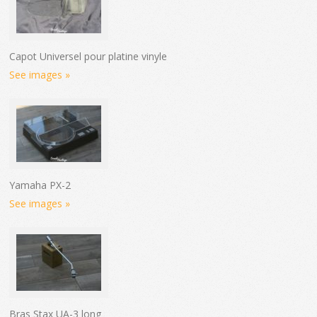
Capot Universel pour platine vinyle
See images »
Yamaha PX-2
See images »
Bras Stax UA-3 long