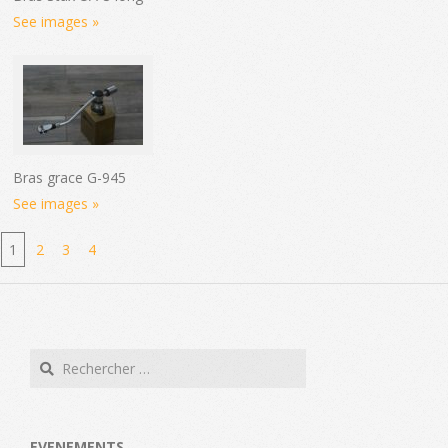
See images »
Bras grace G-945
See images »
1
2
3
4
Search
EVENEMENTS