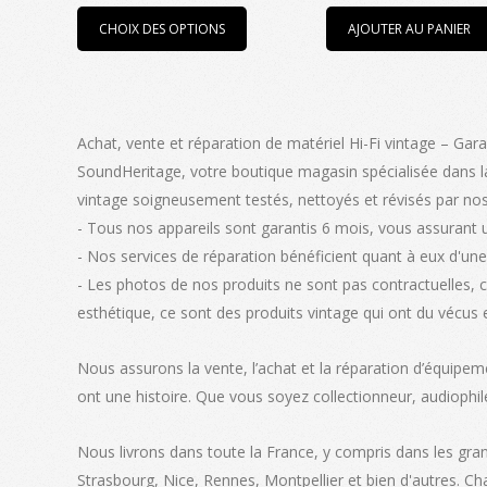
Ce
prix :
CHOIX DES OPTIONS
AJOUTER AU PANIER
produit
1650,00€
a
à
plusieurs
2100,00€
variations.
Achat, vente et réparation de matériel Hi-Fi vintage – Gara
Les
SoundHeritage, votre boutique magasin spécialisée dans la
options
vintage soigneusement testés, nettoyés et révisés par nos
peuvent
- Tous nos appareils sont garantis 6 mois, vous assurant 
être
- Nos services de réparation bénéficient quant à eux d'une 
choisies
- Les photos de nos produits ne sont pas contractuelles, 
sur
esthétique, ce sont des produits vintage qui ont du vécus 
la
page
Nous assurons la vente, l’achat et la réparation d’équipem
du
ont une histoire. Que vous soyez collectionneur, audiophil
produit
Nous livrons dans toute la France, y compris dans les gra
Strasbourg, Nice, Rennes, Montpellier et bien d'autres. C