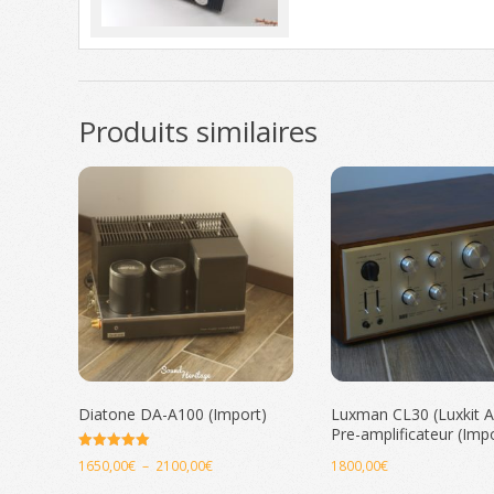
Produits similaires
Diatone DA-A100 (Import)
Luxman CL30 (Luxkit 
Pre-amplificateur (Imp
Note
Plage
1650,00
€
–
2100,00
€
1800,00
€
5.00
sur 5
de