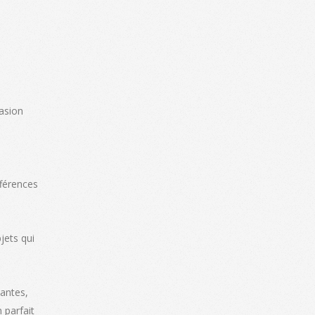
asion
fférences
jets qui
Nantes,
 parfait