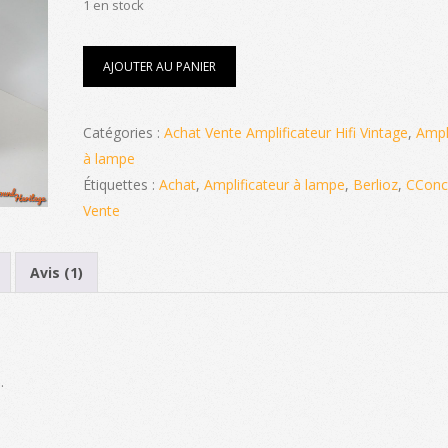
initial
actuel
1 en stock
était :
est :
quantité
3250,00€.
1990,00€.
AJOUTER AU PANIER
de
Amplificateur
CconceptS
Berlioz
Catégories :
Achat Vente Amplificateur Hifi Vintage
,
Ampl
+
à lampe
alimentation
Externe
Étiquettes :
Achat
,
Amplificateur à lampe
,
Berlioz
,
CConc
Berlioz
Vente
Avis (1)
.