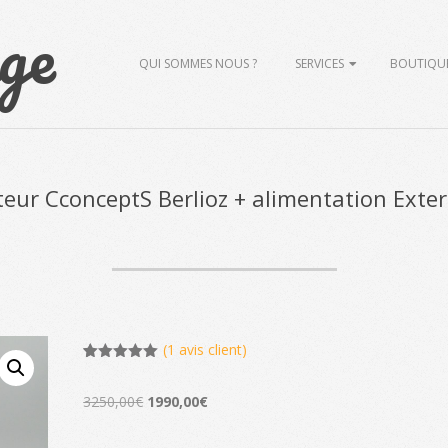
ge
Primary
QUI SOMMES NOUS ?
SERVICES
BOUTIQU
Navigation
Menu
teur CconceptS Berlioz + alimentation Exter
(
1
avis client)
Noté
1
5.00
sur 5
Le
Le
basé sur
3250,00
€
1990,00
€
notation
prix
prix
client