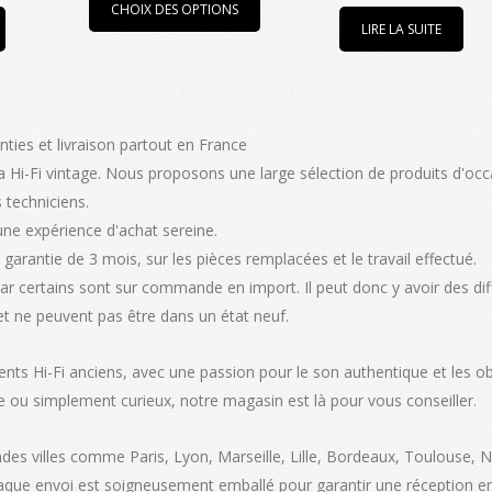
prix :
CHOIX DES OPTIONS
produit
LIRE LA SUITE
875,00€
a
à
plusieurs
1350,00€
variations.
Les
nties et livraison partout en France
options
 Hi-Fi vintage. Nous proposons une large sélection de produits d'occ
peuvent
 techniciens.
être
une expérience d'achat sereine.
choisies
garantie de 3 mois, sur les pièces remplacées et le travail effectué.
sur
car certains sont sur commande en import. Il peut donc y avoir des di
la
et ne peuvent pas être dans un état neuf.
page
du
ents Hi-Fi anciens, avec une passion pour le son authentique et les ob
produit
e ou simplement curieux, notre magasin est là pour vous conseiller.
ndes villes comme Paris, Lyon, Marseille, Lille, Bordeaux, Toulouse, 
haque envoi est soigneusement emballé pour garantir une réception en