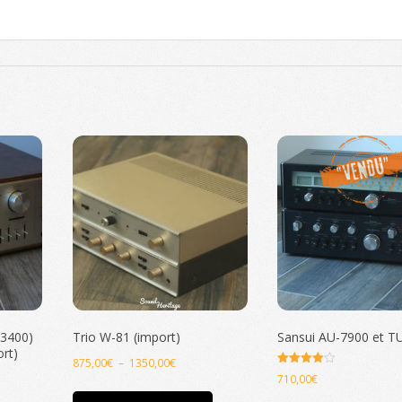
A3400)
Trio W-81 (import)
Sansui AU-7900 et T
ort)
Plage
875,00
€
–
1350,00
€
Note
710,00
€
de
4.00
Ce
sur 5