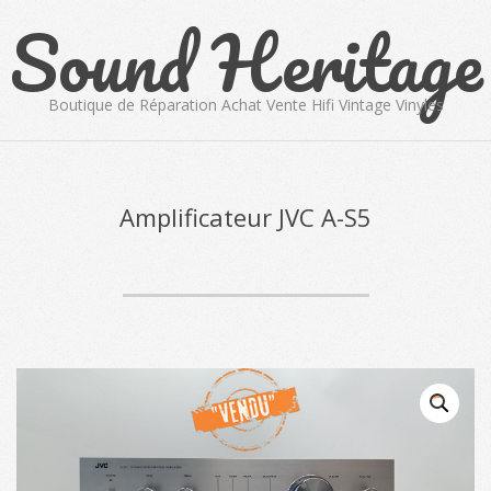
Sound Heritage
Skip
to
content
Boutique de Réparation Achat Vente Hifi Vintage Vinyles
Primary
Navigation
Menu
Amplificateur JVC A-S5