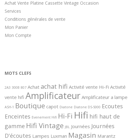
Achat Vente Platine Cassette Vintage Occasion
Services
Conditions générales de vente
Mon Panier
Mon Compte
MOTS CLEFS
achat hifi
Achat
Activité vente Hi-Fi
Activité
2A3
300B
807
Amplificateur
vente hifi
Amplificateur a lampe
Boutique
Ecoutes
capot
ASH-1
Diatone
Diatone DS-5000
Hifi
Hi-Fi
Enceintes
hifi haut de
Evenement Hifi
Hifi Vintage
gamme
Journées
Journées
JBL
Magasin
D'écoutes
Lampes
Luxman
Marantz