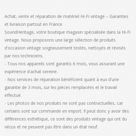
à
à
plusieurs
plusieurs
950,00€
610,00€
variations.
variations
Achat, vente et réparation de matériel Hi-Fi vintage – Garanties
Les
Les
et livraison partout en France
options
options
SoundHeritage, votre boutique magasin spécialisée dans la Hi-Fi
peuvent
peuvent
vintage. Nous proposons une large sélection de produits
être
être
d'occasion vintage soigneusement testés, nettoyés et révisés
choisies
choisies
par nos techniciens.
sur
sur
- Tous nos appareils sont garantis 6 mois, vous assurant une
la
la
expérience d'achat sereine.
page
page
- Nos services de réparation bénéficient quant à eux d'une
du
du
garantie de 3 mois, sur les pièces remplacées et le travail
produit
produit
effectué.
- Les photos de nos produits ne sont pas contractuelles, car
certains sont sur commande en import. Il peut donc y avoir des
différences esthétique, ce sont des produits vintage qui ont du
vécus et ne peuvent pas être dans un état neuf.