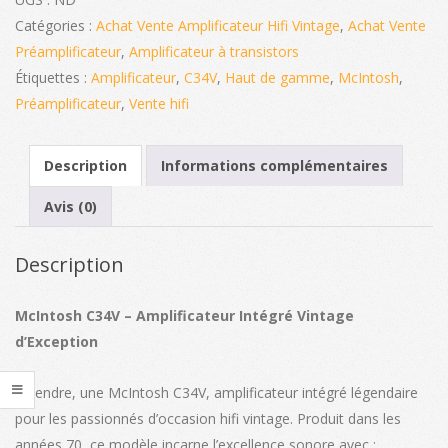
(import)
Catégories :
Achat Vente Amplificateur Hifi Vintage
,
Achat Vente
Préamplificateur
,
Amplificateur à transistors
Étiquettes :
Amplificateur
,
C34V
,
Haut de gamme
,
McIntosh
,
Préamplificateur
,
Vente hifi
Description
Informations complémentaires
Avis (0)
Description
McIntosh C34V – Amplificateur Intégré Vintage
d’Exception
À vendre, une McIntosh C34V, amplificateur intégré légendaire
pour les passionnés d’occasion hifi vintage. Produit dans les
années 70, ce modèle incarne l’excellence sonore avec :