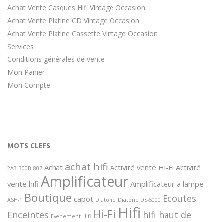
Achat Vente Casques Hifi Vintage Occasion
Achat Vente Platine CD Vintage Occasion
Achat Vente Platine Cassette Vintage Occasion
Services
Conditions générales de vente
Mon Panier
Mon Compte
MOTS CLEFS
achat hifi
Achat
Activité vente Hi-Fi
Activité
2A3
300B
807
Amplificateur
vente hifi
Amplificateur a lampe
Boutique
Ecoutes
capot
ASH-1
Diatone
Diatone DS-5000
Hifi
Hi-Fi
Enceintes
hifi haut de
Evenement Hifi