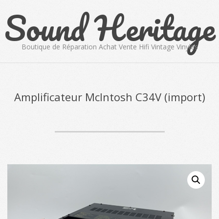
Sound Heritage
Skip
to
content
Boutique de Réparation Achat Vente Hifi Vintage Vinyles
Primary
Navigation
Menu
Amplificateur McIntosh C34V (import)