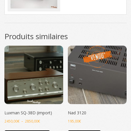
Produits similaires
Luxman SQ-38D (import)
Nad 3120
Plage
2450,00
€
–
2850,00
€
195,00
€
de
Ce