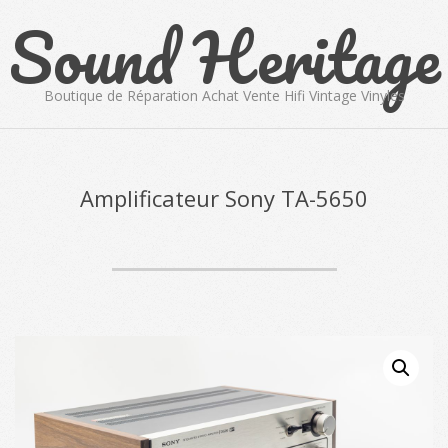
Sound Heritage
Skip
to
content
Boutique de Réparation Achat Vente Hifi Vintage Vinyles
Primary
Navigation
Menu
Amplificateur Sony TA-5650