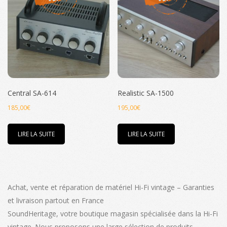
options
peuvent
être
choisies
sur
la
page
Central SA-614
Realistic SA-1500
du
produit
185,00
€
195,00
€
LIRE LA SUITE
LIRE LA SUITE
Achat, vente et réparation de matériel Hi-Fi vintage – Garanties
et livraison partout en France
SoundHeritage, votre boutique magasin spécialisée dans la Hi-Fi
vintage. Nous proposons une large sélection de produits