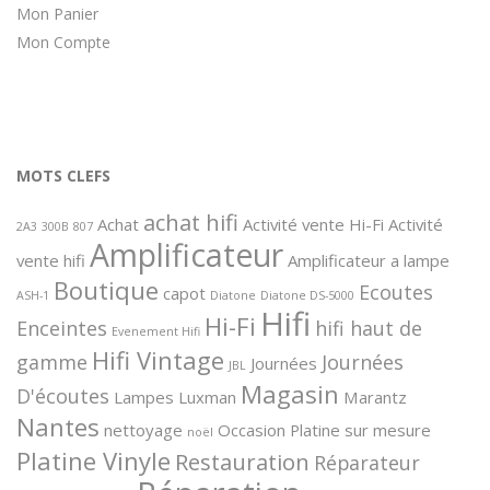
Mon Panier
Mon Compte
MOTS CLEFS
achat hifi
Achat
Activité vente Hi-Fi
Activité
2A3
300B
807
Amplificateur
vente hifi
Amplificateur a lampe
Boutique
Ecoutes
capot
ASH-1
Diatone
Diatone DS-5000
Hifi
Hi-Fi
Enceintes
hifi haut de
Evenement Hifi
Hifi Vintage
gamme
Journées
Journées
JBL
Magasin
D'écoutes
Lampes
Luxman
Marantz
Nantes
nettoyage
Occasion
Platine sur mesure
noël
Platine Vinyle
Restauration
Réparateur