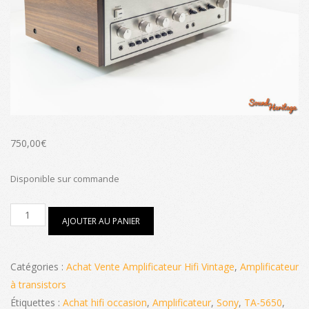
750,00
€
Disponible sur commande
quantité
AJOUTER AU PANIER
de
Amplificateur
Sony
TA-
Catégories :
Achat Vente Amplificateur Hifi Vintage
,
Amplificateur
5650
à transistors
Étiquettes :
Achat hifi occasion
,
Amplificateur
,
Sony
,
TA-5650
,