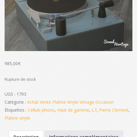
985,00
€
Rupture de stock
UGS :
1793
Catégorie :
Achat Vente Platine Vinyle Vintage Occasion
Étiquettes :
Cellule phono
,
Haut de gamme
,
L7
,
Pierre Clement
,
Platine vinyle
Description
Informations complémentaires