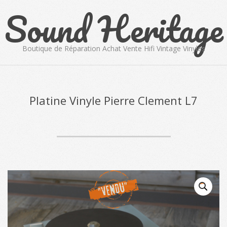
Sound Heritage
Skip
to
content
Boutique de Réparation Achat Vente Hifi Vintage Vinyles
Primary
Navigation
Menu
Platine Vinyle Pierre Clement L7