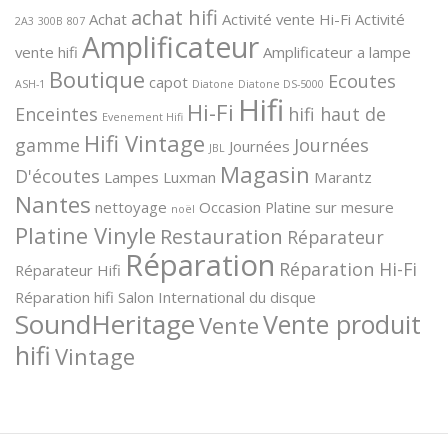
achat hifi
Achat
Activité vente Hi-Fi
Activité
2A3
300B
807
Amplificateur
vente hifi
Amplificateur a lampe
Boutique
Ecoutes
capot
ASH-1
Diatone
Diatone DS-5000
Hifi
Hi-Fi
Enceintes
hifi haut de
Evenement Hifi
Hifi Vintage
gamme
Journées
Journées
JBL
Magasin
D'écoutes
Lampes
Luxman
Marantz
Nantes
nettoyage
Occasion
Platine sur mesure
noël
Platine Vinyle
Restauration
Réparateur
Réparation
Réparation Hi-Fi
Réparateur Hifi
Réparation hifi
Salon International du disque
SoundHeritage
Vente produit
Vente
hifi
Vintage