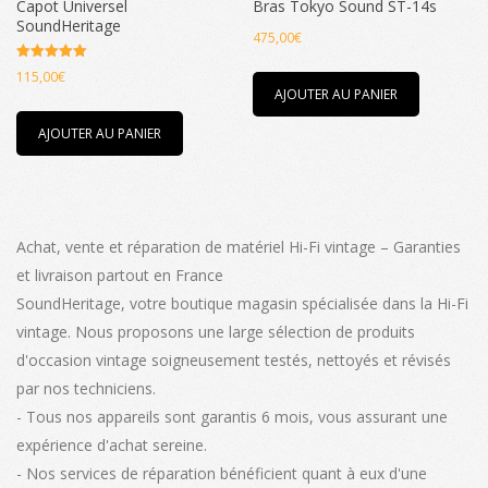
Capot Universel
Bras Tokyo Sound ST-14s
SoundHeritage
475,00
€
Note
115,00
€
5.00
AJOUTER AU PANIER
sur 5
AJOUTER AU PANIER
Achat, vente et réparation de matériel Hi-Fi vintage – Garanties
et livraison partout en France
SoundHeritage, votre boutique magasin spécialisée dans la Hi-Fi
vintage. Nous proposons une large sélection de produits
d'occasion vintage soigneusement testés, nettoyés et révisés
par nos techniciens.
- Tous nos appareils sont garantis 6 mois, vous assurant une
expérience d'achat sereine.
- Nos services de réparation bénéficient quant à eux d'une