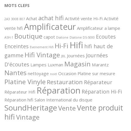
MOTS CLEFS
achat hifi
Achat
Activité vente Hi-Fi
Activité
2A3
300B
807
Amplificateur
vente hifi
Amplificateur a lampe
Boutique
Ecoutes
capot
ASH-1
Diatone
Diatone DS-5000
Hifi
Hi-Fi
Enceintes
hifi haut de
Evenement Hifi
Hifi Vintage
gamme
Journées
Journées
JBL
Magasin
D'écoutes
Lampes
Luxman
Marantz
Nantes
nettoyage
Occasion
Platine sur mesure
noël
Platine Vinyle
Restauration
Réparateur
Réparation
Réparation Hi-Fi
Réparateur Hifi
Réparation hifi
Salon International du disque
SoundHeritage
Vente produit
Vente
hifi
Vintage