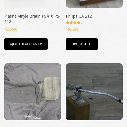
Platine Vinyle Braun PS410 PS-
Philips GA 212
410
Note
195,00
€
450,00
€
4.00
sur 5
LIRE LA SUITE
AJOUTER AU PANIER