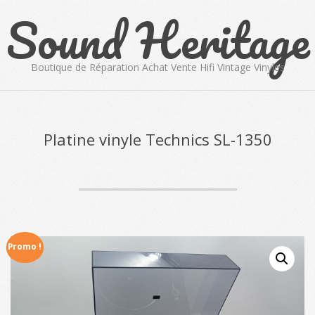
Sound Heritage
Skip
to
content
Boutique de Réparation Achat Vente Hifi Vintage Vinyles
Primary
Navigation
Menu
Platine vinyle Technics SL-1350
Promo !