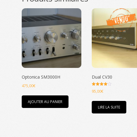
Optonica SM3000H
Dual CV30
475,00
€
Note
95,00
€
4.00
sur 5
AJOUTER AU PANIER
LIRE LA SUITE