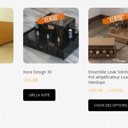
Kora Design 30
Ensemble Leak Stéré
Pré amplificateur Le
1350,00
€
Varislope
Pl
1450,00
€
–
1550,00
€
LIRE LA SUITE
de
pri
CHOIX DES OPTIONS
14
à
15