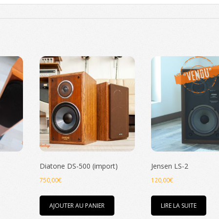
Diatone DS-500 (import)
Jensen LS-2
750,00
€
120,00
€
AJOUTER AU PANIER
LIRE LA SUITE