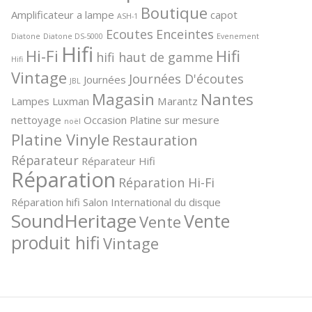
Boutique
Amplificateur a lampe
capot
ASH-1
Ecoutes
Enceintes
Diatone
Diatone DS-5000
Evenement
Hifi
Hi-Fi
Hifi
hifi haut de gamme
Hifi
Vintage
Journées D'écoutes
Journées
JBL
Magasin
Nantes
Lampes
Luxman
Marantz
nettoyage
Occasion
Platine sur mesure
noël
Platine Vinyle
Restauration
Réparateur
Réparateur Hifi
Réparation
Réparation Hi-Fi
Réparation hifi
Salon International du disque
SoundHeritage
Vente
Vente
produit hifi
Vintage