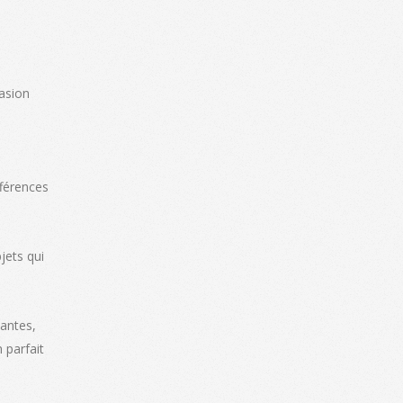
asion
fférences
jets qui
Nantes,
 parfait