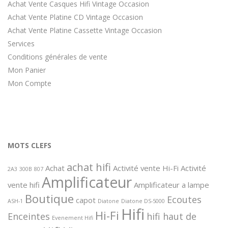
Achat Vente Casques Hifi Vintage Occasion
Achat Vente Platine CD Vintage Occasion
Achat Vente Platine Cassette Vintage Occasion
Services
Conditions générales de vente
Mon Panier
Mon Compte
MOTS CLEFS
achat hifi
Achat
Activité vente Hi-Fi
Activité
2A3
300B
807
Amplificateur
vente hifi
Amplificateur a lampe
Boutique
Ecoutes
capot
ASH-1
Diatone
Diatone DS-5000
Hifi
Hi-Fi
Enceintes
hifi haut de
Evenement Hifi