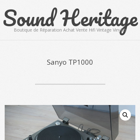
Sound Heritage
Skip
to
content
Boutique de Réparation Achat Vente Hifi Vintage Vinyles
Primary
Navigation
Menu
Sanyo TP1000