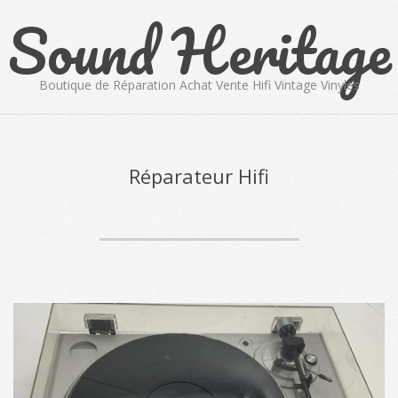
Sound Heritage
Skip
to
content
Boutique de Réparation Achat Vente Hifi Vintage Vinyles
Primary
Navigation
Menu
Réparateur Hifi