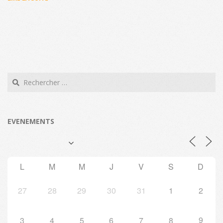
Search
EVENEMENTS
L
M
M
J
V
S
D
27
28
29
30
31
1
2
9
3
4
5
6
7
8