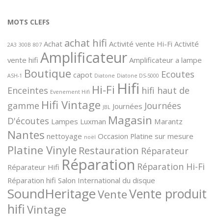
MOTS CLEFS
achat hifi
Achat
Activité vente Hi-Fi
Activité
2A3
300B
807
Amplificateur
vente hifi
Amplificateur a lampe
Boutique
Ecoutes
capot
ASH-1
Diatone
Diatone DS-5000
Hifi
Hi-Fi
Enceintes
hifi haut de
Evenement Hifi
Hifi Vintage
gamme
Journées
Journées
JBL
Magasin
D'écoutes
Lampes
Luxman
Marantz
Nantes
nettoyage
Occasion
Platine sur mesure
noël
Platine Vinyle
Restauration
Réparateur
Réparation
Réparation Hi-Fi
Réparateur Hifi
Réparation hifi
Salon International du disque
SoundHeritage
Vente produit
Vente
hifi
Vintage