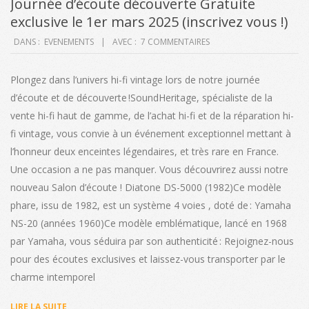
Journée d’écoute découverte Gratuite
exclusive le 1er mars 2025 (inscrivez vous !)
2025-
DANS :
EVENEMENTS
AVEC :
7 COMMENTAIRES
02-
06
Plongez dans l’univers hi-fi vintage lors de notre journée
d’écoute et de découverte !SoundHeritage, spécialiste de la
vente hi-fi haut de gamme, de l’achat hi-fi et de la réparation hi-
fi vintage, vous convie à un événement exceptionnel mettant à
l’honneur deux enceintes légendaires, et très rare en France.
Une occasion a ne pas manquer. Vous découvrirez aussi notre
nouveau Salon d’écoute ! Diatone DS-5000 (1982)Ce modèle
phare, issu de 1982, est un système 4 voies , doté de : Yamaha
NS-20 (années 1960)Ce modèle emblématique, lancé en 1968
par Yamaha, vous séduira par son authenticité : Rejoignez-nous
pour des écoutes exclusives et laissez-vous transporter par le
charme intemporel
LIRE LA SUITE