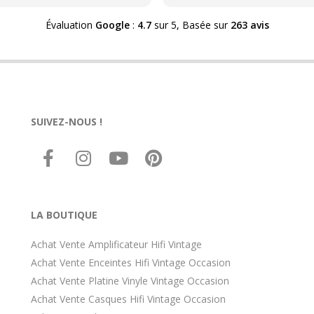
orienté HDG concernant le
matériel rétro-. Problèmes 
Évaluation
Google
:
4.7
sur 5,
Basée sur
263 avis
résultats malgré une note qu
monte vite. Donc soit vous 
énormément à votre matéri
rétro- soit vous avez dû HD
mérite une révision. Pas faci
trouver des connaissances 
SUIVEZ-NOUS !
compétences après la
désindustrialisation de la Fr
ce à coût forfaitaire cpt tenu
valeur "économique" des art
des années 70, par exemple
ds une moyenne gamme de 
époque. C est le parcours d
LA BOUTIQUE
combattant.
Achat Vente Amplificateur Hifi Vintage
Achat Vente Enceintes Hifi Vintage Occasion
Achat Vente Platine Vinyle Vintage Occasion
Achat Vente Casques Hifi Vintage Occasion