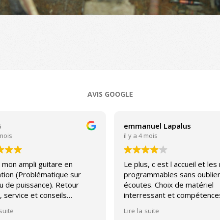
AVIS GOOGLE
G
emmanuel Lapalus
 mois
il y a 4 mois
 mon ampli guitare en
Le plus, c est l accueil et les
tion (Problématique sur
programmables sans oublier
u de puissance). Retour
écoutes. Choix de matériel
, service et conseils
interressant et compétence
able.
avec un peu pour toutes les
 suite
Lire la suite
bourses. Par contre, sav plu