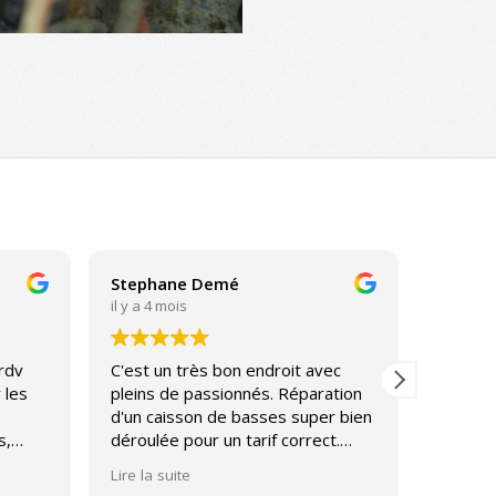
Stephane Demé
Sebast
il y a 4 mois
il y a 4 
 rdv
C'est un très bon endroit avec
Très bo
 les
pleins de passionnés. Réparation
l'écout
d'un caisson de basses super bien
Entière
s,
déroulée pour un tarif correct.
service
Journée découverte des enceintes
Lire la suite
tôt
Diatone magnifique avec un