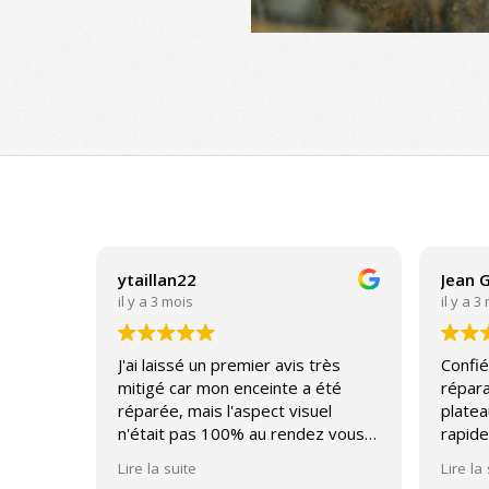
2016-
12-
25
ytaillan22
Jean 
il y a 3 mois
il y a 3
J'ai laissé un premier avis très
Confié
mitigé car mon enceinte a été
répara
réparée, mais l'aspect visuel
platea
n'était pas 100% au rendez vous
rapide
(un bouton normalement
impecc
Lire la suite
Lire la
affleurant qui après réparation a