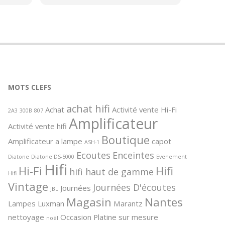
échange entre passionnés de hifi.
de
Merci beaucoup de ces bons
i
moments.
tenez
el
G qui
le de
et
MOTS CLEFS
ance et
achat hifi
Achat
Activité vente Hi-Fi
 de la
2A3
300B
807
Amplificateur
icles
Activité vente hifi
 et ce
Boutique
Amplificateur a lampe
capot
l
ASH-1
u
Ecoutes
Enceintes
Diatone
Diatone DS-5000
Evenement
Hifi
Hi-Fi
Hifi
hifi haut de gamme
Hifi
Vintage
Journées D'écoutes
Journées
JBL
Magasin
Nantes
Lampes
Luxman
Marantz
nettoyage
Occasion
Platine sur mesure
noël