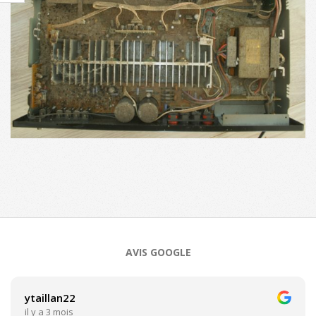
2016-
12-
25
AVIS GOOGLE
ytaillan22
il y a 3 mois