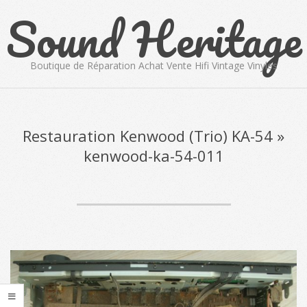
Sound Heritage
Skip
to
content
Boutique de Réparation Achat Vente Hifi Vintage Vinyles
Primary
Navigation
Menu
Restauration Kenwood (Trio) KA-54 »
kenwood-ka-54-011