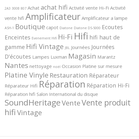
achat hifi
Achat
Activité vente Hi-Fi
Activité
2A3
300B
807
Amplificateur
vente hifi
Amplificateur a lampe
Boutique
Ecoutes
capot
ASH-1
Diatone
Diatone DS-5000
Hifi
Hi-Fi
Enceintes
hifi haut de
Evenement Hifi
Hifi Vintage
gamme
Journées
Journées
JBL
Magasin
D'écoutes
Lampes
Luxman
Marantz
Nantes
nettoyage
Occasion
Platine sur mesure
noël
Platine Vinyle
Restauration
Réparateur
Réparation
Réparation Hi-Fi
Réparateur Hifi
Réparation hifi
Salon International du disque
SoundHeritage
Vente produit
Vente
hifi
Vintage