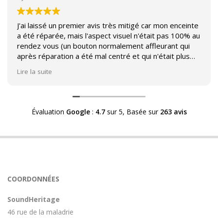
J'ai laissé un premier avis très mitigé car mon enceinte
a été réparée, mais l'aspect visuel n'était pas 100% au
rendez vous (un bouton normalement affleurant qui
après réparation a été mal centré et qui n'était plus
affleurant).
Lire la suite
Suite à mon commentaire j'ai été appelé par Sound
Héritage afin d'échanger sur mon expérience et on
m'a fourni des explications sur le pourquoi cet aspect
Évaluation
Google
:
4.7
sur 5,
Basée sur
263 avis
visuel.
Après explication il s'avère que le switch de mon
enceinte n'est plus fabriqué (et donc vendu) et que
l'entreprise a adapté un switch du marché sur mon
enceinte.
Avoir ce genre d'explication est utile et valorisant pour
COORDONNÉES
l'entreprise, n'hésitez pas à en parler lorsque vous
rendez le matériel.
SoundHeritage
46 rue de la maladrie