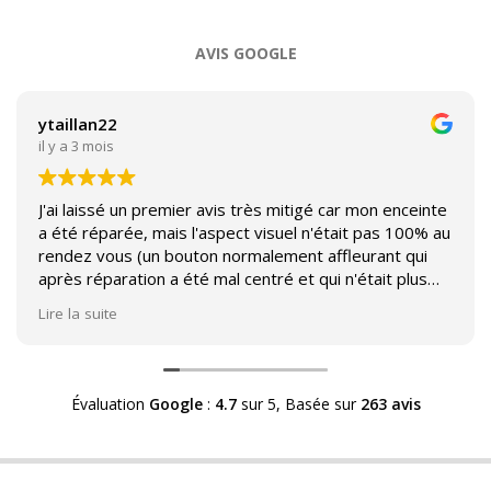
21
AVIS GOOGLE
ytaillan22
il y a 3 mois
J'ai laissé un premier avis très mitigé car mon enceinte
a été réparée, mais l'aspect visuel n'était pas 100% au
rendez vous (un bouton normalement affleurant qui
après réparation a été mal centré et qui n'était plus
affleurant).
Lire la suite
Suite à mon commentaire j'ai été appelé par Sound
Héritage afin d'échanger sur mon expérience et on
m'a fourni des explications sur le pourquoi cet aspect
Évaluation
Google
:
4.7
sur 5,
Basée sur
263 avis
visuel.
Après explication il s'avère que le switch de mon
enceinte n'est plus fabriqué (et donc vendu) et que
l'entreprise a adapté un switch du marché sur mon