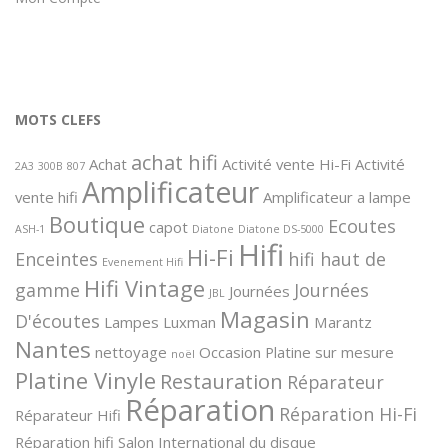
MOTS CLEFS
achat hifi
Achat
Activité vente Hi-Fi
Activité
2A3
300B
807
Amplificateur
vente hifi
Amplificateur a lampe
Boutique
Ecoutes
capot
ASH-1
Diatone
Diatone DS-5000
Hifi
Hi-Fi
Enceintes
hifi haut de
Evenement Hifi
Hifi Vintage
gamme
Journées
Journées
JBL
Magasin
D'écoutes
Lampes
Luxman
Marantz
Nantes
nettoyage
Occasion
Platine sur mesure
noël
Platine Vinyle
Restauration
Réparateur
Réparation
Réparation Hi-Fi
Réparateur Hifi
Réparation hifi
Salon International du disque