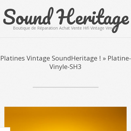
Sound Heritage
Skip
to
content
Boutique de Réparation Achat Vente Hifi Vintage Vinyles
Primary
Navigation
Menu
Platines Vintage SoundHeritage ! »
Platine-
Vinyle-SH3