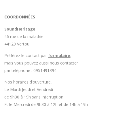
enceinte.
Avoir ce genre d'explication est utile et valorisant pour
COORDONNÉES
l'entreprise, n'hésitez pas à en parler lorsque vous
rendez le matériel.
SoundHeritage
46 rue de la maladrie
44120 Vertou
Préférez le contact par
formulaire
,
mais vous pouvez aussi nous contacter
par téléphone : 0951491394
Nos horaires d’ouverture,
Le Mardi Jeudi et Vendredi
de 9h30 à 19h sans interruption
Et le Mercredi de 9h30 à 12h et de 14h à 19h