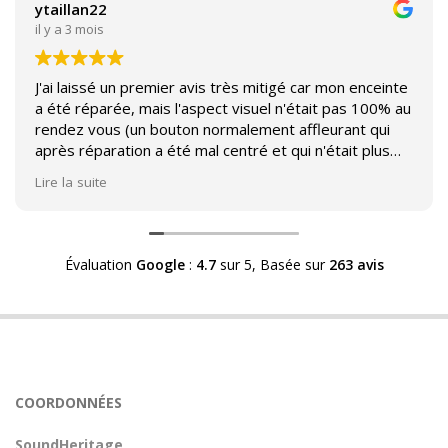
ytaillan22
il y a 3 mois
J'ai laissé un premier avis très mitigé car mon enceinte
a été réparée, mais l'aspect visuel n'était pas 100% au
rendez vous (un bouton normalement affleurant qui
après réparation a été mal centré et qui n'était plus
affleurant).
Lire la suite
Suite à mon commentaire j'ai été appelé par Sound
Héritage afin d'échanger sur mon expérience et on
m'a fourni des explications sur le pourquoi cet aspect
Évaluation
Google
:
4.7
sur 5,
Basée sur
263 avis
visuel.
Après explication il s'avère que le switch de mon
enceinte n'est plus fabriqué (et donc vendu) et que
l'entreprise a adapté un switch du marché sur mon
enceinte.
Avoir ce genre d'explication est utile et valorisant pour
COORDONNÉES
l'entreprise, n'hésitez pas à en parler lorsque vous
rendez le matériel.
SoundHeritage