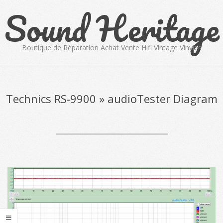
Sound Heritage
Skip
to
content
Boutique de Réparation Achat Vente Hifi Vintage Vinyles
Primary
Navigation
Menu
Technics RS-9900 »
audioTester Diagram