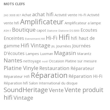
MOTS CLEFS
achat hifi
Achat
Activité vente Hi-Fi
Activité
2A3
300B
807
Amplificateur
vente hifi
Amplificateur a lampe
Boutique
Ecoutes
capot
ASH-1
Diatone
Diatone DS-5000
Hifi
Hi-Fi
Enceintes
hifi haut de
Evenement Hifi
Hifi Vintage
gamme
Journées
Journées
JBL
Magasin
D'écoutes
Lampes
Luxman
Marantz
Nantes
nettoyage
Occasion
Platine sur mesure
noël
Platine Vinyle
Restauration
Réparateur
Réparation
Réparation Hi-Fi
Réparateur Hifi
Réparation hifi
Salon International du disque
SoundHeritage
Vente produit
Vente
hifi
Vintage