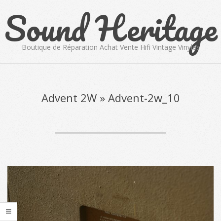
Sound Heritage
Skip
to
content
Boutique de Réparation Achat Vente Hifi Vintage Vinyles
Primary
Navigation
Menu
Advent 2W »
Advent-2w_10