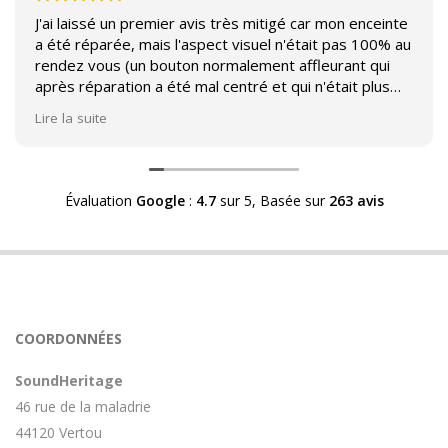
J'ai laissé un premier avis très mitigé car mon enceinte
a été réparée, mais l'aspect visuel n'était pas 100% au
rendez vous (un bouton normalement affleurant qui
après réparation a été mal centré et qui n'était plus
affleurant).
Lire la suite
Suite à mon commentaire j'ai été appelé par Sound
Héritage afin d'échanger sur mon expérience et on
m'a fourni des explications sur le pourquoi cet aspect
Évaluation
Google
:
4.7
sur 5,
Basée sur
263 avis
visuel.
Après explication il s'avère que le switch de mon
enceinte n'est plus fabriqué (et donc vendu) et que
l'entreprise a adapté un switch du marché sur mon
enceinte.
Avoir ce genre d'explication est utile et valorisant pour
COORDONNÉES
l'entreprise, n'hésitez pas à en parler lorsque vous
rendez le matériel.
SoundHeritage
46 rue de la maladrie
44120 Vertou