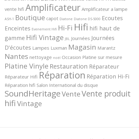
Amplificateur
vente hifi
Amplificateur a lampe
Boutique
Ecoutes
capot
ASH-1
Diatone
Diatone DS-5000
Hifi
Hi-Fi
Enceintes
hifi haut de
Evenement Hifi
Hifi Vintage
gamme
Journées
Journées
JBL
Magasin
D'écoutes
Lampes
Luxman
Marantz
Nantes
nettoyage
Occasion
Platine sur mesure
noël
Platine Vinyle
Restauration
Réparateur
Réparation
Réparation Hi-Fi
Réparateur Hifi
Réparation hifi
Salon International du disque
SoundHeritage
Vente produit
Vente
hifi
Vintage