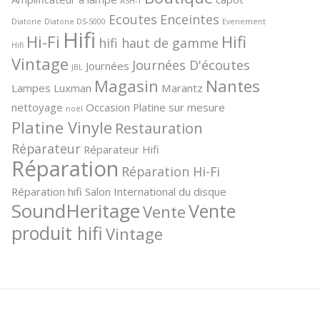
ASH-1
Ecoutes
Enceintes
Diatone
Diatone DS-5000
Evenement
Hifi
Hi-Fi
Hifi
hifi haut de gamme
Hifi
Vintage
Journées D'écoutes
Journées
JBL
Magasin
Nantes
Lampes
Luxman
Marantz
nettoyage
Occasion
Platine sur mesure
noël
Platine Vinyle
Restauration
Réparateur
Réparateur Hifi
Réparation
Réparation Hi-Fi
Réparation hifi
Salon International du disque
SoundHeritage
Vente
Vente
produit hifi
Vintage