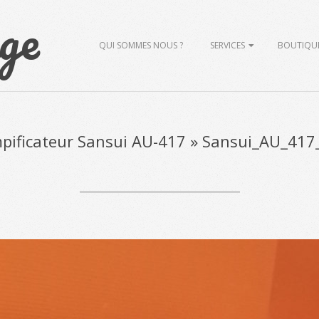
ge
Primary
QUI SOMMES NOUS ?
SERVICES
BOUTIQU
Navigation
Menu
pificateur Sansui AU-417 »
Sansui_AU_417