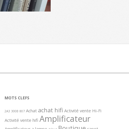
MOTS CLEFS
achat hifi
Achat
Activité vente Hi-Fi
2A3
300B
807
Amplificateur
Activité vente hifi
Boutique
Amplificateur a lampe
capot