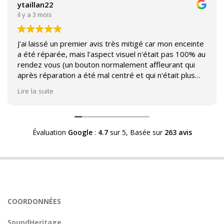
ytaillan22
il y a 3 mois
J'ai laissé un premier avis très mitigé car mon enceinte
a été réparée, mais l'aspect visuel n'était pas 100% au
rendez vous (un bouton normalement affleurant qui
après réparation a été mal centré et qui n'était plus
affleurant).
Lire la suite
Suite à mon commentaire j'ai été appelé par Sound
Héritage afin d'échanger sur mon expérience et on
m'a fourni des explications sur le pourquoi cet aspect
Évaluation
Google
:
4.7
sur 5,
Basée sur
263 avis
visuel.
Après explication il s'avère que le switch de mon
enceinte n'est plus fabriqué (et donc vendu) et que
l'entreprise a adapté un switch du marché sur mon
enceinte.
Avoir ce genre d'explication est utile et valorisant pour
COORDONNÉES
l'entreprise, n'hésitez pas à en parler lorsque vous
rendez le matériel.
SoundHeritage