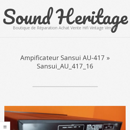
Sound Heritage
Skip
to
content
Boutique de Réparation Achat Vente Hifi Vintage Vinyles
Primary
Navigation
Menu
Ampificateur Sansui AU-417 »
Sansui_AU_417_16