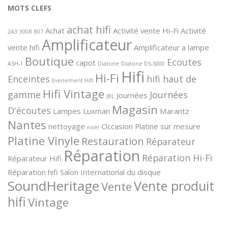
MOTS CLEFS
achat hifi
Achat
Activité vente Hi-Fi
Activité
2A3
300B
807
Amplificateur
vente hifi
Amplificateur a lampe
Boutique
Ecoutes
capot
ASH-1
Diatone
Diatone DS-5000
Hifi
Hi-Fi
Enceintes
hifi haut de
Evenement Hifi
Hifi Vintage
gamme
Journées
Journées
JBL
Magasin
D'écoutes
Lampes
Luxman
Marantz
Nantes
nettoyage
Occasion
Platine sur mesure
noël
Platine Vinyle
Restauration
Réparateur
Réparation
Réparation Hi-Fi
Réparateur Hifi
Réparation hifi
Salon International du disque
SoundHeritage
Vente produit
Vente
hifi
Vintage