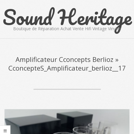
Sound Heritage
Skip
to
content
Boutique de Réparation Achat Vente Hifi Vintage Vinyles
Primary
Navigation
Menu
Amplificateur Cconcepts Berlioz »
CconcepteS_Amplificateur_berlioz__17