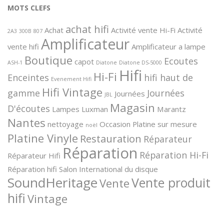
MOTS CLEFS
achat hifi
Achat
Activité vente Hi-Fi
Activité
2A3
300B
807
Amplificateur
vente hifi
Amplificateur a lampe
Boutique
Ecoutes
capot
ASH-1
Diatone
Diatone DS-5000
Hifi
Hi-Fi
Enceintes
hifi haut de
Evenement Hifi
Hifi Vintage
gamme
Journées
Journées
JBL
Magasin
D'écoutes
Lampes
Luxman
Marantz
Nantes
nettoyage
Occasion
Platine sur mesure
noël
Platine Vinyle
Restauration
Réparateur
Réparation
Réparation Hi-Fi
Réparateur Hifi
Réparation hifi
Salon International du disque
SoundHeritage
Vente produit
Vente
hifi
Vintage