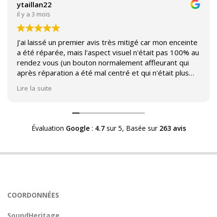
ytaillan22
il y a 3 mois
J'ai laissé un premier avis très mitigé car mon enceinte
a été réparée, mais l'aspect visuel n'était pas 100% au
rendez vous (un bouton normalement affleurant qui
après réparation a été mal centré et qui n'était plus
affleurant).
Lire la suite
Suite à mon commentaire j'ai été appelé par Sound
Héritage afin d'échanger sur mon expérience et on
m'a fourni des explications sur le pourquoi cet aspect
Évaluation
Google
:
4.7
sur 5,
Basée sur
263 avis
visuel.
Après explication il s'avère que le switch de mon
enceinte n'est plus fabriqué (et donc vendu) et que
l'entreprise a adapté un switch du marché sur mon
enceinte.
Avoir ce genre d'explication est utile et valorisant pour
COORDONNÉES
l'entreprise, n'hésitez pas à en parler lorsque vous
rendez le matériel.
SoundHeritage