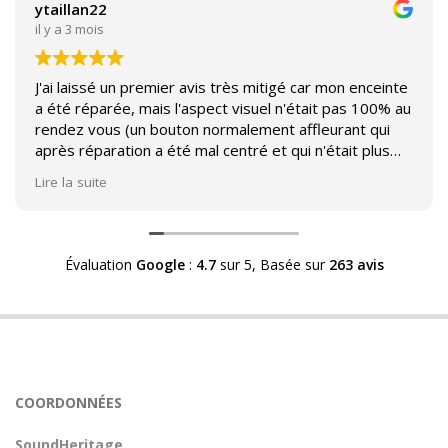
ytaillan22
il y a 3 mois
J'ai laissé un premier avis très mitigé car mon enceinte
a été réparée, mais l'aspect visuel n'était pas 100% au
rendez vous (un bouton normalement affleurant qui
après réparation a été mal centré et qui n'était plus
affleurant).
Lire la suite
Suite à mon commentaire j'ai été appelé par Sound
Héritage afin d'échanger sur mon expérience et on
m'a fourni des explications sur le pourquoi cet aspect
Évaluation
Google
:
4.7
sur 5,
Basée sur
263 avis
visuel.
Après explication il s'avère que le switch de mon
enceinte n'est plus fabriqué (et donc vendu) et que
l'entreprise a adapté un switch du marché sur mon
enceinte.
Avoir ce genre d'explication est utile et valorisant pour
COORDONNÉES
l'entreprise, n'hésitez pas à en parler lorsque vous
rendez le matériel.
SoundHeritage