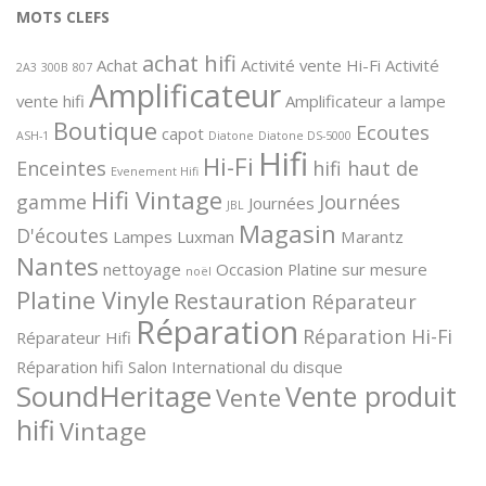
MOTS CLEFS
achat hifi
Achat
Activité vente Hi-Fi
Activité
2A3
300B
807
Amplificateur
vente hifi
Amplificateur a lampe
Boutique
Ecoutes
capot
ASH-1
Diatone
Diatone DS-5000
Hifi
Hi-Fi
Enceintes
hifi haut de
Evenement Hifi
Hifi Vintage
gamme
Journées
Journées
JBL
Magasin
D'écoutes
Lampes
Luxman
Marantz
Nantes
nettoyage
Occasion
Platine sur mesure
noël
Platine Vinyle
Restauration
Réparateur
Réparation
Réparation Hi-Fi
Réparateur Hifi
Réparation hifi
Salon International du disque
SoundHeritage
Vente produit
Vente
hifi
Vintage