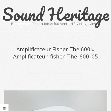
Sound Heritage
Skip
to
content
Boutique de Réparation Achat Vente Hifi Vintage Vinyles
Primary
Navigation
Menu
Amplificateur Fisher The 600 »
Amplificateur_fisher_The_600_05