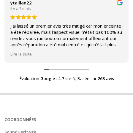
ytaillan22
il y a 3 mois
J'ai laissé un premier avis très mitigé car mon enceinte
a été réparée, mais l'aspect visuel n'était pas 100% au
rendez vous (un bouton normalement affleurant qui
après réparation a été mal centré et qui n'était plus
affleurant).
Lire la suite
Suite à mon commentaire j'ai été appelé par Sound
Héritage afin d'échanger sur mon expérience et on
m'a fourni des explications sur le pourquoi cet aspect
Évaluation
Google
:
4.7
sur 5,
Basée sur
263 avis
visuel.
Après explication il s'avère que le switch de mon
enceinte n'est plus fabriqué (et donc vendu) et que
l'entreprise a adapté un switch du marché sur mon
enceinte.
Avoir ce genre d'explication est utile et valorisant pour
COORDONNÉES
l'entreprise, n'hésitez pas à en parler lorsque vous
rendez le matériel.
SoundHeritage