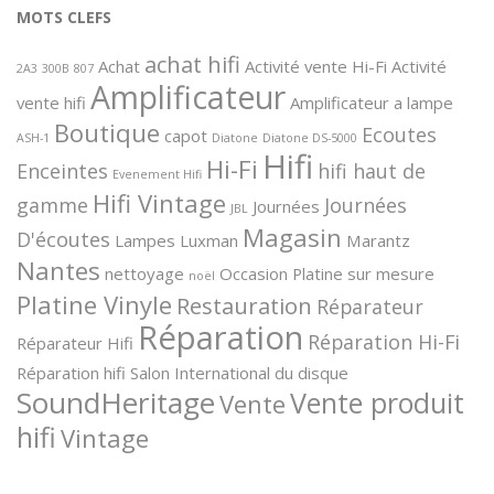
MOTS CLEFS
achat hifi
Achat
Activité vente Hi-Fi
Activité
2A3
300B
807
Amplificateur
vente hifi
Amplificateur a lampe
Boutique
Ecoutes
capot
ASH-1
Diatone
Diatone DS-5000
Hifi
Hi-Fi
Enceintes
hifi haut de
Evenement Hifi
Hifi Vintage
gamme
Journées
Journées
JBL
Magasin
D'écoutes
Lampes
Luxman
Marantz
Nantes
nettoyage
Occasion
Platine sur mesure
noël
Platine Vinyle
Restauration
Réparateur
Réparation
Réparation Hi-Fi
Réparateur Hifi
Réparation hifi
Salon International du disque
SoundHeritage
Vente produit
Vente
hifi
Vintage