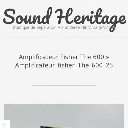
Sound Heritage
Skip
to
content
Boutique de Réparation Achat Vente Hifi Vintage Vinyles
Primary
Navigation
Menu
Amplificateur Fisher The 600 »
Amplificateur_fisher_The_600_25