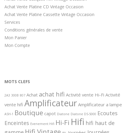
Achat Vente Platine CD Vintage Occasion
Achat Vente Platine Cassette Vintage Occasion
Services
Conditions générales de vente
Mon Panier
Mon Compte
MOTS CLEFS
achat hifi
Achat
Activité vente Hi-Fi
Activité
2A3
300B
807
Amplificateur
vente hifi
Amplificateur a lampe
Boutique
Ecoutes
capot
ASH-1
Diatone
Diatone DS-5000
Hifi
Hi-Fi
Enceintes
hifi haut de
Evenement Hifi
Hifi Vintage
gamme
Journées
Journées
JBL