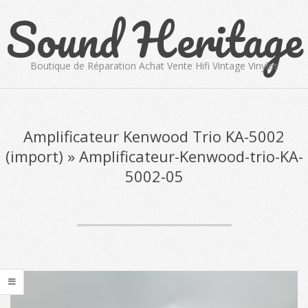
Sound Heritage
Skip
to
content
Boutique de Réparation Achat Vente Hifi Vintage Vinyles
Primary
Navigation
Menu
Amplificateur Kenwood Trio KA-5002
(import) »
Amplificateur-Kenwood-trio-KA-
5002-05